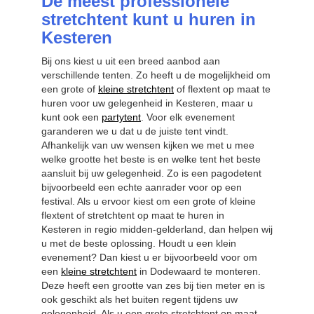
De meest professionele
stretchtent kunt u huren in
Kesteren
Bij ons kiest u uit een breed aanbod aan
verschillende tenten. Zo heeft u de mogelijkheid om
een grote of
kleine stretchtent
of flextent op maat te
huren voor uw gelegenheid in Kesteren, maar u
kunt ook een
partytent
. Voor elk evenement
garanderen we u dat u de juiste tent vindt.
Afhankelijk van uw wensen kijken we met u mee
welke grootte het beste is en welke tent het beste
aansluit bij uw gelegenheid. Zo is een pagodetent
bijvoorbeeld een echte aanrader voor op een
festival. Als u ervoor kiest om een grote of kleine
flextent of stretchtent op maat te huren in
Kesteren in regio midden-gelderland, dan helpen wij
u met de beste oplossing. Houdt u een klein
evenement? Dan kiest u er bijvoorbeeld voor om
een
kleine stretchtent
in Dodewaard te monteren.
Deze heeft een grootte van zes bij tien meter en is
ook geschikt als het buiten regent tijdens uw
gelegenheid. Als u een grote stretchtent op maat