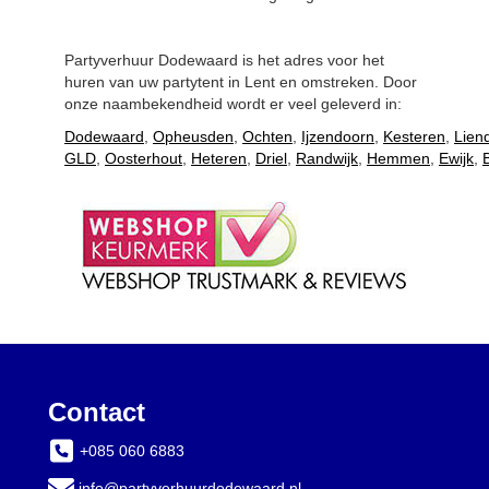
Partyverhuur Dodewaard is het adres voor het
huren van uw partytent in Lent
en omstreken. Door
onze naambekendheid wordt er veel geleverd in:
Dodewaard
,
Opheusden
,
Ochten
,
Ijzendoorn
,
Kesteren
,
Lien
GLD
,
Oosterhout
,
Heteren
,
Driel
,
Randwijk
,
Hemmen
,
Ewijk
,
Contact
+085 060 6883
info@partyverhuurdodewaard.nl