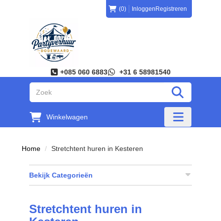
(0)
Inloggen
Registreren
+085 060 6883
+31 6 58981540
"Zoeken
Winkelwagen
"Toggle mobi
Home
Stretchtent huren in Kesteren
Bekijk Categorieën
Stretchtent huren in