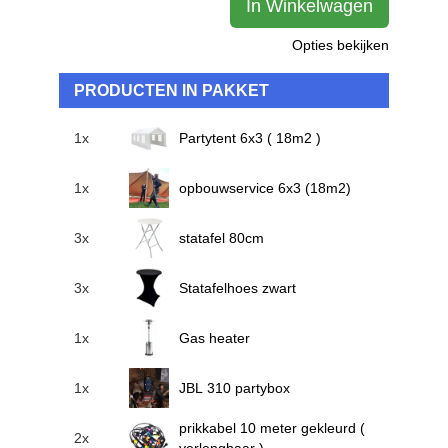
In Winkelwagen
Opties bekijken
PRODUCTEN IN PAKKET
1x
Partytent 6x3 ( 18m2 )
1x
opbouwservice 6x3 (18m2)
3x
statafel 80cm
3x
Statafelhoes zwart
1x
Gas heater
1x
JBL 310 partybox
prikkabel 10 meter gekleurd (
2x