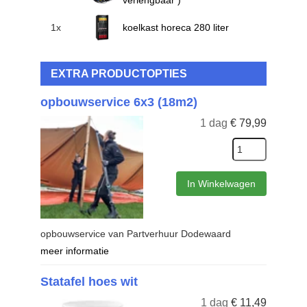
verlengbaar )
1x
koelkast horeca 280 liter
EXTRA PRODUCTOPTIES
opbouwservice 6x3 (18m2)
1 dag
€
79,99
In Winkelwagen
opbouwservice van Partverhuur Dodewaard
meer informatie
Statafel hoes wit
1 dag
€
11,49