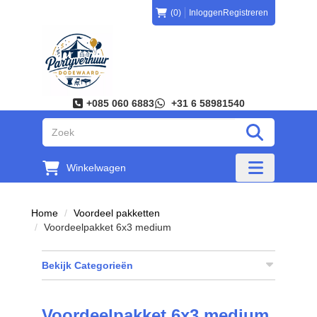
(0)
Inloggen
Registreren
+085 060 6883
+31 6 58981540
"Zoeken
Winkelwagen
"Toggle mobi
Home
Voordeel pakketten
Voordeelpakket 6x3 medium
Bekijk Categorieën
Voordeelpakket 6x3 medium