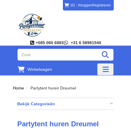
(0)
Inloggen
Registreren
+085 060 6883
+31 6 58981540
"Zoeken
Winkelwagen
"Toggle mobi
Home
Partytent huren Dreumel
Bekijk Categorieën
Partytent huren Dreumel