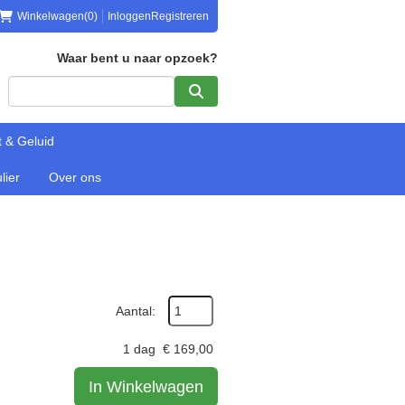
Winkelwagen
(0)
Inloggen
Registreren
Waar bent u naar opzoek?
t & Geluid
lier
Over ons
Aantal:
1 dag
€
169,00
In Winkelwagen