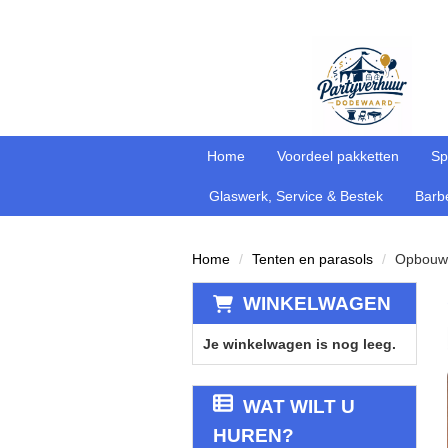
Home
Voordeel pakketten
Sp
Glaswerk, Service & Bestek
Barbe
Home
Tenten en parasols
Opbouws
WINKELWAGEN
Je winkelwagen is nog leeg.
WAT WILT U
HUREN?