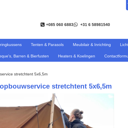
+085 060 6883
+31 6 58981540
ringkussens
Tenten & Parasols
Meubilair & Inrichting
Lich
que's, Barren & Bierfusten
Heaters & Koelingen
Contactformu
ervice stretchtent 5x6,5m
opbouwservice stretchtent 5x6,5m