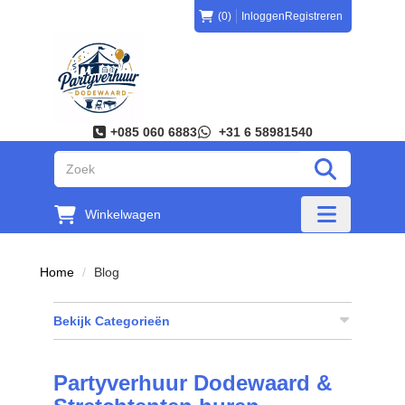
(0)
Inloggen
Registreren
+085 060 6883
+31 6 58981540
"Zoeken
Winkelwagen
"Toggle mobi
Home
Blog
Bekijk Categorieën
Partyverhuur Dodewaard &