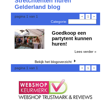
Stretchtenten huren
Gelderland blog
pagina 1 van 1
<
1
>
Categorie:
Goedkoop een
partytent kunnen
huren!
Lees verder »
Bekijk het blogoverzicht
pagina 1 van 1
<
1
>